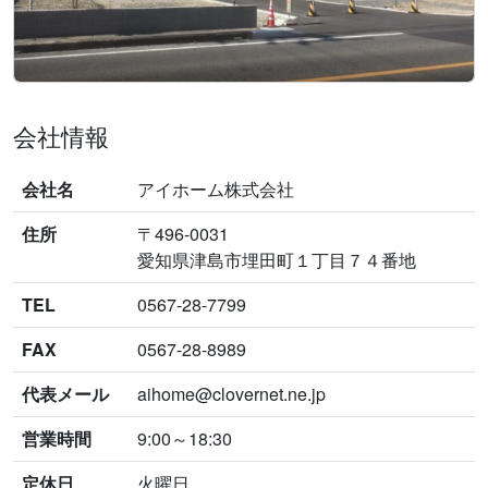
【津島市 南本町一丁目（津島駅）2階建 8K】を掲
載！！
【津島市 江西町4丁目（津島駅）住宅用地】
を掲
載！！
会社情報
【津島市 藤浪町3丁目 1階 1LDK】を掲載！！
【津島市 百島町祢宜（津島駅）住宅用地】
を掲
会社名
アイホーム株式会社
載！！
住所
〒496-0031
2025/10/09
愛知県津島市埋田町１丁目７４番地
【津島市 愛宕町5丁目 貸店舗 1階】を掲載！！
TEL
0567-28-7799
2025/09/26
【稲沢市 平和町横池山ノ畑（渕高駅）3階建
FAX
0567-28-8989
10SLDK】
を掲載！！
代表メール
aihome@clovernet.ne.jp
2025/09/25
【津島市 天王通6丁目1番地 貸店舗 1階】を掲載！！
営業時間
9:00～18:30
【津島市 柳原町2丁目 貸店舗 2階】
を掲載！！
定休日
火曜日