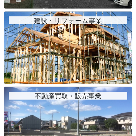
【津島市 埋田町5丁目（津島駅）事業用地】
を掲
載！！
建設・リフォーム事業
【津島市 寺野町五反田（青塚駅）事業用地】
を掲
載！！
【津島市 古川町2丁目（津島駅）事業用地】
を掲
載！！
【津島市 半頭町東之割（永和駅）事業用地】
を掲
載！！
【津島市 元寺町3丁目（日比野駅）事業用地】
を掲
載！！
【愛西市 大野町山（富吉駅）資材置場用地】
を掲
不動産買取・販売事業
載！！
【愛西市 西保町増右（近鉄弥富駅）資材置場用地】
を掲載！！
2025/11/01