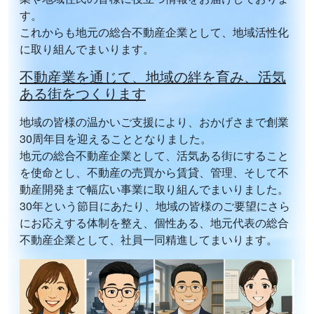
【名古屋市北区 東長田町2丁目（森下駅）3階建
す。
3LDK】
を掲載！！
これからも地元の総合不動産企業として、地域活性化
【あま市 坂牧北浦 貸店舗 1階】
を掲載！！
に取り組んでまいります。
【日進市 浅田町上納（赤池駅）2階建 3LDK】
を掲
不動産業を通じて、地域の絆を育み、活気
載！！
ある街をつくります
2026/03/16
地域の皆様の温かいご支援により、おかげさまで創業
【津島市越津町字柳之内45】
を掲載！！
30周年目を迎えることとなりました。
地元の総合不動産企業として、活気ある街にすること
2026/03/15
を使命とし、不動産の売買から賃貸、管理、そして不
【愛西市 佐屋町宅地 2階建 5LDK 貸家】
を掲載！！
動産開発まで幅広い事業に取り組んでまいりました。
2026/03/06
30年という節目にあたり、地域の皆様のご要望にさら
【愛西市 大井町浦田面（永和駅）資材置場用地】
を
にお応えする体制を整え、個性ある、地元代表の総合
掲載！！
不動産企業として、社員一同精進してまいります。
【弥富市 東中地一丁目（佐古木駅）住宅用地】
を掲
載！！
2026/03/02