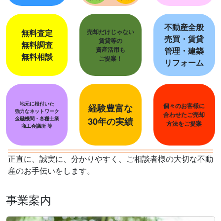
【名古屋市瑞穂区 関取町 貸工場 】
を掲載！！
2025/11/30
不動産全般
無料査定
売却だけじゃない
【津島市 新開町一丁目（津島駅）事業用地】
を掲
売買・賃貸
賃貸等の
無料調査
載！！
資産活用も
管理・建築
無料相談
ご提案！
リフォーム
【愛西市 大井町石池（永和駅）事業用地】
を掲
載！！
2025/11/24
地元に根付いた
【津島市 大字津島字北新開（津島駅）事業用地】
を
経験豊富な
個々のお客様に
強力なネットワーク
合わせたご売却
掲載！！
金融機関・各種士業
30年の実績
方法をご提案
商工会議所 等
【愛西市 南河田町高台（藤浪駅）事業用地】
を掲
載！！
正直に、誠実に、分かりやすく、ご相談者様の大切な不動
【津島市 下切町字髙橋（勝幡駅）事業用地】
を掲
産のお手伝いをします。
載！！
【海部郡蟹江町 須成西４丁目（蟹江駅）事業用地】
事業案内
を掲載！！