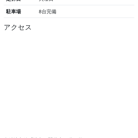
2025/09/21
駐車場
8台完備
【津島市 藤浪町5丁目 貸店舗 1階】
を掲載！！
2025/09/08
アクセス
【津島市 昭和町4丁目（津島駅）住宅用地】
を掲
載！！
2025/08/31
【橘コーポラス B棟 3階 4DK】
を掲載！！
2025/08/25
【津島市 永楽町3丁目 貸店舗・事務所 2階】を掲
載！！
【津島市 神尾町字江西 貸店舗 2階】
を掲載！！
2025/07/20
【津島市 江東町一丁目（津島駅）住宅用地】を掲
載！！
【津島市 喜楽町（藤浪駅）住宅用地】
を掲載！！