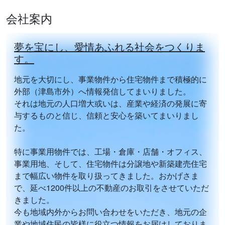
2026/07/16
会社案内
【愛西市 善太新田町十一上（富吉駅）住宅用
地】
を掲載！！
【諸桑町貸駐車場】
を掲載！！
夢を宝にし、愛情あふれる社会をつくりま
す。
2026/06/04
【名古屋市港区 秋葉3丁目（戸田駅）住宅用地】
を
地元を大切にし、事業物件から住宅物件まで積極的に
掲載！！
外部（津島市外）へ情報発信してまいりました。
それは地元の人口増大或いは、産業や経済の発展に寄
【津島市 青塚町6丁目（青塚駅）1階建 3LDK】
を掲
与するものと信じ、信頼と安心を築いてまいりまし
載！！
た。
2026/05/20
【愛西市 佐屋町堤西 1階 4LDK】
を掲載！！
特に事業用物件では、工場・倉庫・店舗・オフィス、
事業用地、そして、住宅物件は分譲地や新築建売住宅
【津島市 喜楽町 2階建 3LDK 貸家】を掲載！！
まで幅広い物件を取り扱ってきました。おかげさま
2026/04/20
で、延べ1200件以上の不動産のお取引をさせていただ
【愛西市 諏訪町郷西 2SLDK 貸家】を掲載！！
きました。
今も地域内外からお問い合わせをいただき、地元の企
2026/04/04
業や地域住民の皆様に役立つ情報をお届けしておりま