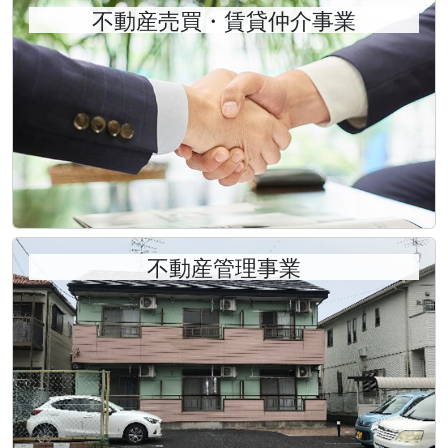
【津島市 神尾町蓮池（蟹江駅）事業用地】を掲
不動産売買・賃貸仲介事業
載！！
【津島市 新開町5丁目（津島駅）事業用地】
を掲
載！！
【津島市 神守町一丁田（青塚駅）事業用地】
を掲
載！！
【津島市 莪原町椋木（青塚駅）事業用地】を掲
載！！
2025/11/10
不動産管理事業
【橘コーポラス（津島駅７分） 3階 3DK】
を掲
載！！
【津島市 橘町2丁目 平家建 1LDK 貸家】
を掲載！！
2025/11/08
【愛西市 内佐屋町西新田（日比野駅）事業用地】
を
掲載！！