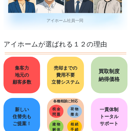
【津島市 愛宕町4丁目（日比野駅）2階建 5LDK】
を
掲載！！
2026/03/01
アイホーム社員一同
【津島市 東愛宕町3丁目 貸店舗 1階】を掲載！！
2026/02/26
アイホームが選ばれる１２の理由
【津島市 錦町 貸店舗 】を掲載！！
【津島市 天王通6丁目 2階 2DK】を掲載！！
【津島市 古川町一丁目（津島駅）2階建 4LDK】
を掲
集客力
売却までの
買取制度
載！！
地元の
費用不要
納得価格
顧客多数
立替システム
【海部郡蟹江町 泉一丁目（近鉄蟹江駅）3階建
3DK】
を掲載！！
各種相談に対応
2026/01/16
【弥富市 東中地１丁目（佐古木駅）住宅用地】
を掲
新しい
一貫体制
税 金
荷 物
問 題
撤 去
載！！
住替先も
トータル
ご提案！
サポート
建 物
相 続
2025/12/14
解 体
手 続