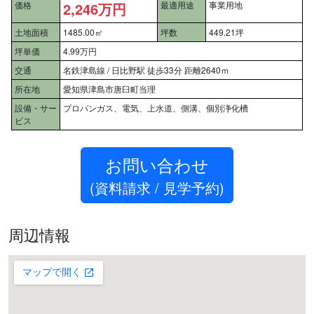
価格
2,246万円
最適用途
事業用地
土地面積
1485.00㎡
坪数
449.21坪
坪単価
4.99万円
交通
名鉄津島線 / 日比野駅 徒歩33分 距離2640ｍ
所在地
愛知県津島市唐臼町当理
設備・サー
プロパンガス、電気、上水道、側溝、個別浄化槽
ビス
お問い合わせ
(資料請求 / 見学予約)
周辺情報