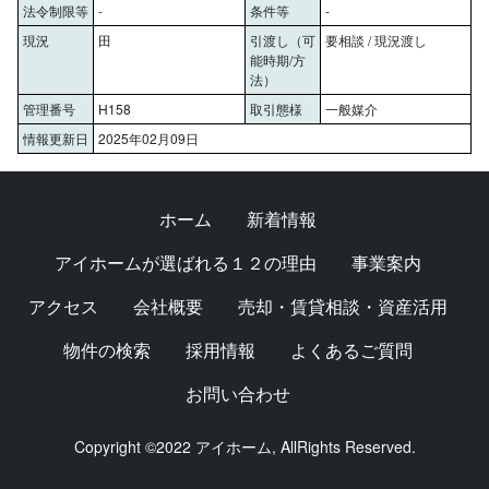
法令制限等
-
条件等
-
現況
田
引渡し（可
要相談 / 現況渡し
能時期/方
法）
管理番号
H158
取引態様
一般媒介
情報更新日
2025年02月09日
ホーム
新着情報
アイホームが選ばれる１２の理由
事業案内
アクセス
会社概要
売却・賃貸相談・資産活用
物件の検索
採用情報
よくあるご質問
お問い合わせ
Copyright ©2022 アイホーム, AllRights Reserved.