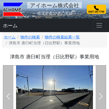
アイホーム株式会社
0567-28-7799
―地域密着30年の実績―
ホーム
ホーム
物件の検索
物件の検索結果一覧
津島市 唐臼町当理（日比野駅）事業用地
津島市 唐臼町当理（日比野駅）事業用地