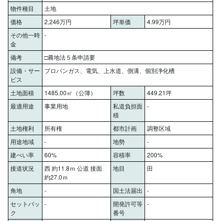
物件種目
土地
価格
2,246万円
坪単価
4.99万円
その他一時
-
金
備考
□農地法５条申請要
設備・サー
プロパンガス、電気、上水道、側溝、個別浄化槽
ビス
土地面積
1485.00㎡（公簿）
坪数
449.21坪
最適用途
事業用地
私道負担面
-
積
土地権利
所有権
都市計画
調整区域
用途地域
-
地勢
-
建ぺい率
60%
容積率
200%
接道状況
西 約11.8ｍ 公道 接面
地目
田
約27.0ｍ
角地
-
国土法届出
-
セットバッ
-
開発許可等
-
ク
番号