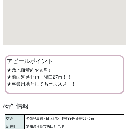
アピールポイント
★敷地面積約449坪！！
★前面道路11m・間口27ｍ！！
★事業用地としてもオススメ！！
物件情報
交通
名鉄津島線 / 日比野駅 徒歩33分 距離2640ｍ
所在地
愛知県津島市唐臼町当理