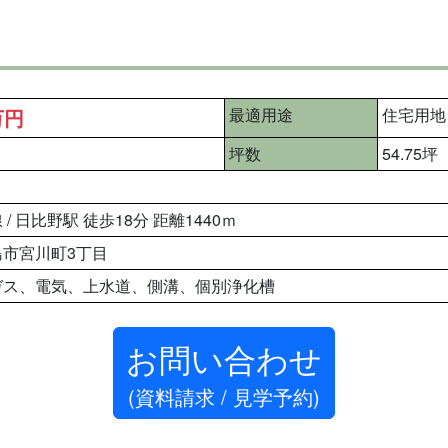
万円
最適用途
住宅用地
坪数
54.75坪
/ 日比野駅 徒歩18分 距離1440ｍ
島市宮川町3丁目
ガス、電気、上水道、側溝、個別浄化槽
お問い合わせ
(資料請求 / 見学予約)