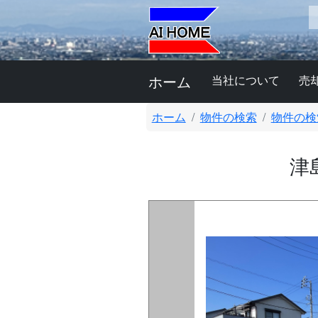
ホーム
当社について
売
ホーム
物件の検索
物件の検
津