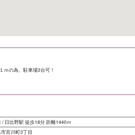
１ｍの為、駐車場3台可！
/ 日比野駅 徒歩18分 距離1440ｍ
島市宮川町3丁目