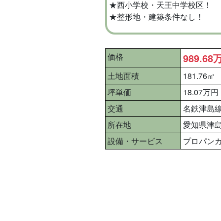
★西小学校・天王中学校区！
★整形地・建築条件なし！
価格
989.68
土地面積
181.76㎡
坪単価
18.07万円
交通
名鉄津島線 
所在地
愛知県津
設備・サービス
プロパン