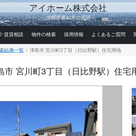
アイホーム株式会社
―地域密着30年の実績―
却･賃貸相談
物件の検索
採用情報
よくあるご質問
索結果一覧
津島市 宮川町3丁目（日比野駅）住宅用地
島市 宮川町3丁目（日比野駅）住宅