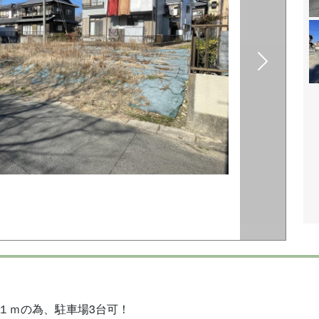
１ｍの為、駐車場3台可！