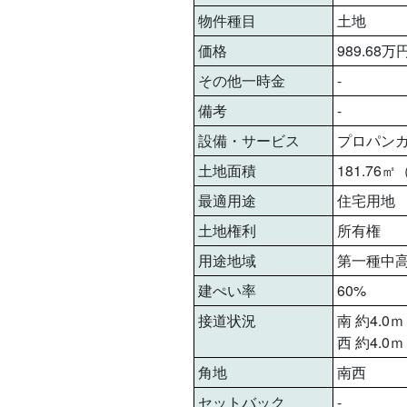
物件種目
土地
価格
989.68万
その他一時金
-
備考
-
設備・サービス
プロパン
土地面積
181.76
最適用途
住宅用地
土地権利
所有権
用途地域
第一種中
建ぺい率
60%
接道状況
南 約4.0ｍ
西 約4.0ｍ
角地
南西
セットバック
-