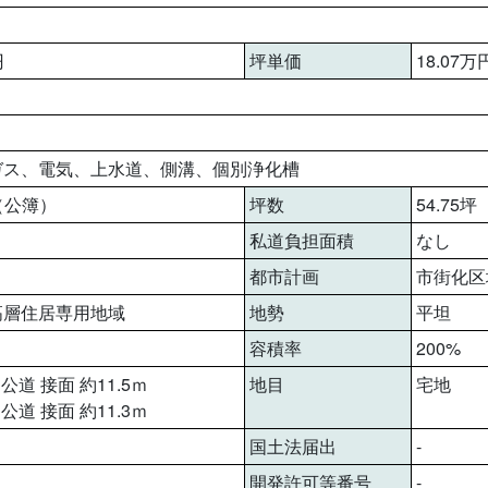
円
坪単価
18.07万
ガス、電気、上水道、側溝、個別浄化槽
㎡（公簿）
坪数
54.75坪
私道負担面積
なし
都市計画
市街化区
高層住居専用地域
地勢
平坦
容積率
200%
 公道 接面 約11.5ｍ
地目
宅地
 公道 接面 約11.3ｍ
国土法届出
-
開発許可等番号
-