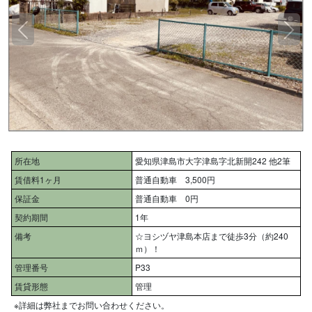
所在地
愛知県津島市大字津島字北新開242 他2筆
賃借料1ヶ月
普通自動車 3,500円
保証金
普通自動車 0円
契約期間
1年
備考
☆ヨシヅヤ津島本店まで徒歩3分（約240
ｍ）！
管理番号
P33
賃貸形態
管理
※詳細は弊社までお問い合わせください。