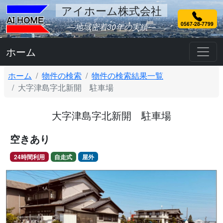
アイホーム株式会社
0567-28-7799
―地域密着30年の実績―
ホーム
ホーム
物件の検索
物件の検索結果一覧
大字津島字北新開 駐車場
大字津島字北新開 駐車場
空きあり
24時間利用
自走式
屋外