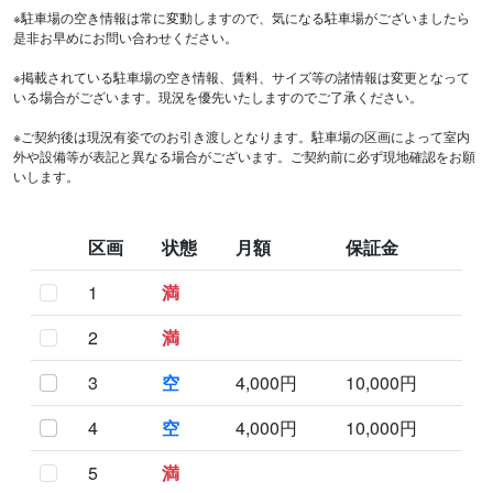
※駐車場の空き情報は常に変動しますので、気になる駐車場がございましたら
是非お早めにお問い合わせください。
※掲載されている駐車場の空き情報、賃料、サイズ等の諸情報は変更となって
いる場合がございます。現況を優先いたしますのでご了承ください。
※ご契約後は現況有姿でのお引き渡しとなります。駐車場の区画によって室内
外や設備等が表記と異なる場合がございます。ご契約前に必ず現地確認をお願
いします。
区画
状態
月額
保証金
1
満
2
満
3
空
4,000円
10,000円
4
空
4,000円
10,000円
5
満