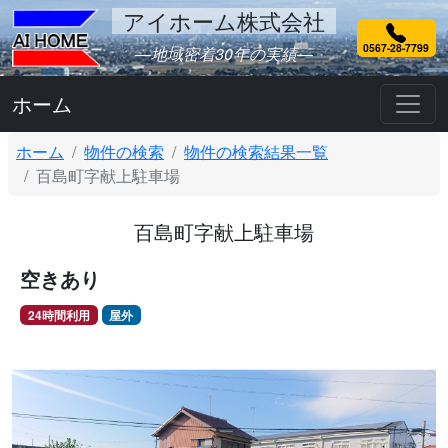
アイホーム株式会社
0567-28-7799
―地域密着30年の実績―
ホーム
ホーム
物件の検索
物件の検索結果一覧
百島町字献上駐車場
百島町字献上駐車場
空きあり
24時間利用
屋外