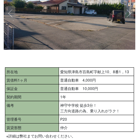
所在地
愛知県津島市百島町字献上10、8番1，13
賃借料1ヶ月
普通自動車 4,000円
保証金
普通自動車 10,000円
契約期間
1年
備考
神守中学校 徒歩3分！
三方向道路の為、乗り入れがラク！
管理番号
P20
賃貸形態
仲介
※詳細は弊社までお問い合わせください。