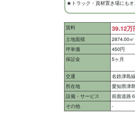
★トラック・資材置き場にもオ
賃料
39.12
土地面積
2874.00㎡
坪単価
450円
保証金
5ヶ月
交通
名鉄津島線 
所在地
愛知県津
設備・サービス
前面道路
その他
-