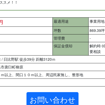
ススメ！！
万円
最適用途
事業用地
坪数
869.39坪
管理費
-
保証金償却
解約時 0
要相談
/ 日比野駅 徒歩39分 距離3120ｍ
島市唐臼町柳原
６ｍ以上、間口１０ｍ以上、周辺民家無し、整形地
お問い合わせ