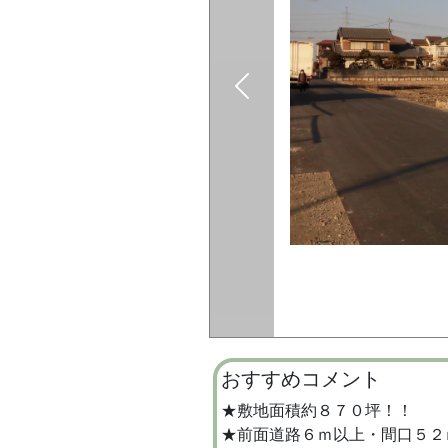
おすすめコメント
★敷地面積約８７０坪！！
★前面道路６ｍ以上・間口５２