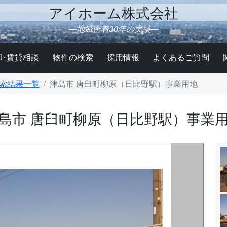
アイホーム株式会社
―地域密着30年の実績―
却･賃貸相談
物件の検索
採用情報
よくあるご質問
索結果一覧
津島市 唐臼町柳原（日比野駅）事業用地
島市 唐臼町柳原（日比野駅）事業